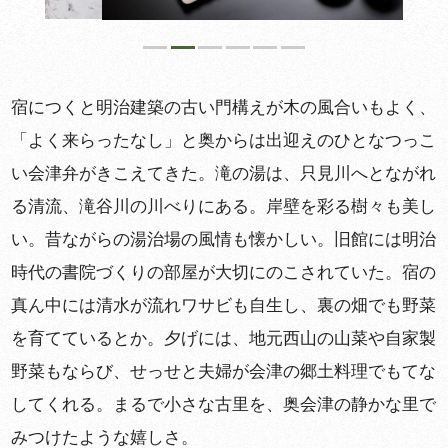
宿につくと明治建築の古い門構えが木の風合いもよく、
「よく来らったなし」と奥からは出迎えのひとなつっこ
い会津弁がきこえてきた。滝の湯は、只見川へとながれ
る清流、滝谷川の川べりにある。岸壁を彩る樹々も美し
い。昔ながらの湯治場の風情も懐かしい。旧館には明治
時代の書院づくりの部屋が大切にのこされていた。宿の
真ん中には清水が流れワサビも自生し、裏の畑でも野菜
を育てているとか。夕げには、地元西山の山菜や自家製
野菜もならび、せっせと夫婦が会津の郷土料理でもてな
してくれる。まるで小さな古里を、奥会津の静かな里で
みつけたような嬉しさ。