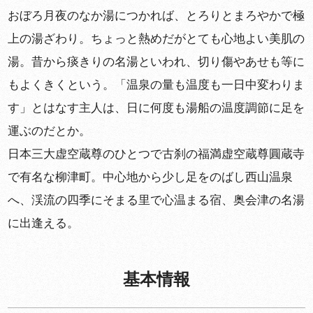
おぼろ月夜のなか湯につかれば、とろりとまろやかで極
上の湯ざわり。ちょっと熱めだがとても心地よい美肌の
湯。昔から痰きりの名湯といわれ、切り傷やあせも等に
もよくきくという。「温泉の量も温度も一日中変わりま
す」とはなす主人は、日に何度も湯船の温度調節に足を
運ぶのだとか。
日本三大虚空蔵尊のひとつで古刹の福満虚空蔵尊圓蔵寺
で有名な柳津町。中心地から少し足をのばし西山温泉
へ、渓流の四季にそまる里で心温まる宿、奥会津の名湯
に出逢える。
基本情報