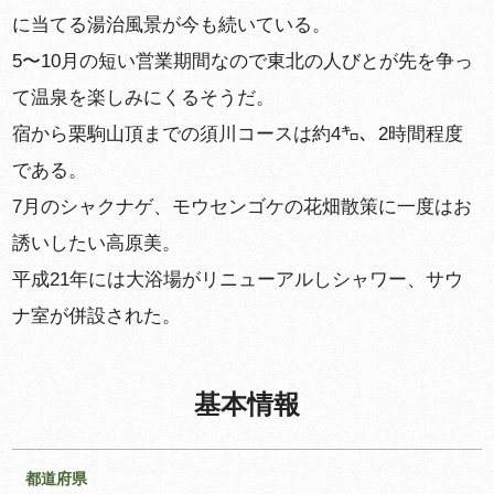
に当てる湯治風景が今も続いている。
5〜10月の短い営業期間なので東北の人びとが先を争っ
て温泉を楽しみにくるそうだ。
宿から栗駒山頂までの須川コースは約4㌔、2時間程度
である。
7月のシャクナゲ、モウセンゴケの花畑散策に一度はお
誘いしたい高原美。
平成21年には大浴場がリニューアルしシャワー、サウ
ナ室が併設された。
基本情報
都道府県