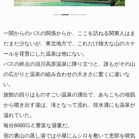
一関からのバスの関係からか、ここを訪ねる関東人はま
だまだ少ないが、東北地方で、これだけ雄大な山のスケ
ールを背景にした温泉は他にない。
バスの終点の須川高原温泉に降り立つと、誰もがその山
の広がりと温泉の組み合わせの大きさに驚くに違いな
い。
旅館の回りはものすごい温泉の湧出で、あちこちの地肌
から噴き出す湯は、滝となって流れ、排水溝にも温泉が
溢れていた。
毎分6000㍑と豊富な湯量だ。
宿の裏山の蒸し湯では小屋にムシロを敷いて患部を噴気