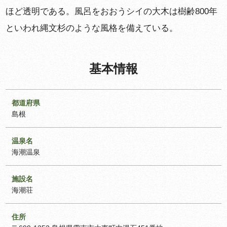
ほど透明である。風呂をおおうシイの大木は樹齢800年
といわれ縄文杉のような風格を備えている。
基本情報
都道府県
島根
温泉名
海潮温泉
施設名
海潮荘
住所