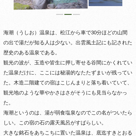
海潮（うしお）温泉は、松江から車で30分ほどの山間
の出で湯だが知る人は少ない。出雲風土記にも記された
歴史のある温泉である。
観光の波が、玉造や皆生に押し寄せる谷間にかくれてい
た温泉だけに、ここには秘湯的なたたずまいが残ってい
た。木造二階建ての宿はこじんまりと落ち着いていて、
観光地のような華やかさはさがそうにも見当らなかっ
た。
海潮というのは、湯が弱食塩泉なのでこの名がついたら
しい。この宿の石の露天風呂がすばらしい。
大きな銘石をあちこちに置いた温泉は、底迄すきとおる