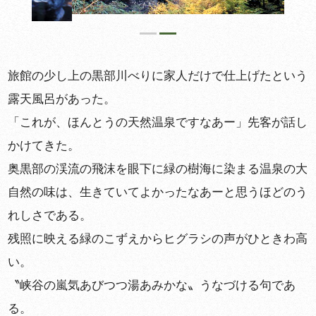
旅館の少し上の黒部川べりに家人だけで仕上げたという
露天風呂があった。
「これが、ほんとうの天然温泉ですなあー」先客が話し
かけてきた。
奥黒部の渓流の飛沫を眼下に緑の樹海に染まる温泉の大
自然の味は、生きていてよかったなあーと思うほどのう
れしさである。
残照に映える緑のこずえからヒグラシの声がひときわ高
い。
〝峡谷の嵐気あびつつ湯あみかな〟うなづける句であ
る。