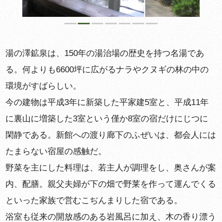
湯の澤鉱泉は、150年の湯治場の歴史を持つ名湯であ
る。何よりも6600坪に広がるナラやクヌギの林の中の
環境がすばらしい。
今の建物は平成3年に新築した平家建5室と、平成11年
に裏山に増築した3室という僅か8室の宿だけにじつに
閑静である。新館への渡り廊下のふぜいは、都会人には
たまらない宿屋の感触だ。
野菜を主にした料理は、若主人が調理をし、奥さんが案
内、配膳。親父夫婦が下の畑で野莱を作って運んでくる
といった家族で営むこぢんまりした宿である。
浴室も従来の開放感のある岩風呂に加え、木の香り漂う