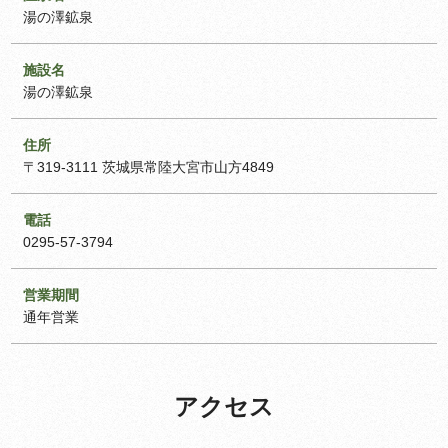
湯の澤鉱泉
施設名
湯の澤鉱泉
住所
〒319-3111 茨城県常陸大宮市山方4849
電話
0295-57-3794
営業期間
通年営業
アクセス