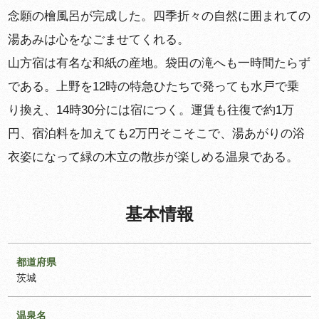
念願の檜風呂が完成した。四季折々の自然に囲まれての
湯あみは心をなごませてくれる。
山方宿は有名な和紙の産地。袋田の滝へも一時間たらず
である。上野を12時の特急ひたちで発っても水戸で乗
り換え、14時30分には宿につく。運賃も往復で約1万
円、宿泊料を加えても2万円そこそこで、湯あがりの浴
衣姿になって緑の木立の散歩が楽しめる温泉である。
基本情報
都道府県
茨城
温泉名