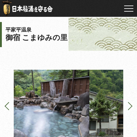
平家平温泉
御宿 こまゆみの里