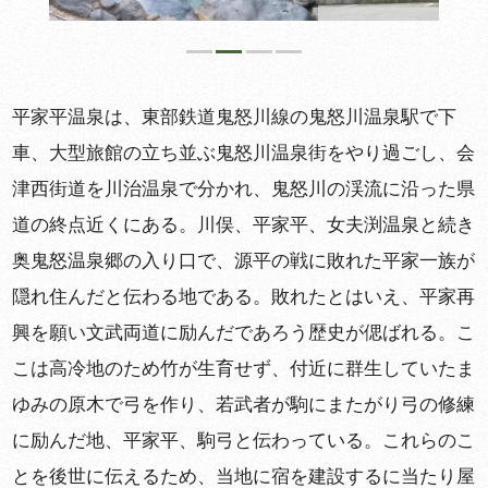
平家平温泉は、東部鉄道鬼怒川線の鬼怒川温泉駅で下
車、大型旅館の立ち並ぶ鬼怒川温泉街をやり過ごし、会
津西街道を川治温泉で分かれ、鬼怒川の渓流に沿った県
道の終点近くにある。川俣、平家平、女夫渕温泉と続き
奥鬼怒温泉郷の入り口で、源平の戦に敗れた平家一族が
隠れ住んだと伝わる地である。敗れたとはいえ、平家再
興を願い文武両道に励んだであろう歴史が偲ばれる。こ
こは高冷地のため竹が生育せず、付近に群生していたま
ゆみの原木で弓を作り、若武者が駒にまたがり弓の修練
に励んだ地、平家平、駒弓と伝わっている。これらのこ
とを後世に伝えるため、当地に宿を建設するに当たり屋